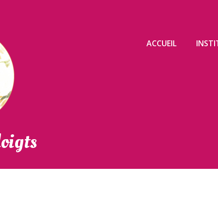
ACCUEIL
INST
oigts