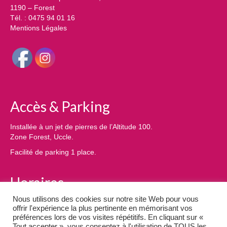
1190 – Forest
Tél. : 0475 94 01 16
Mentions Légales
Accès & Parking
Installée à un jet de pierres de l’Altitude 100.
Zone Forest, Uccle.
Facilité de parking 1 place.
Horaires
Nous utilisons des cookies sur notre site Web pour vous
Mardi : 10h à 19h
offrir l'expérience la plus pertinente en mémorisant vos
Mercredi : 10h à 19h
préférences lors de vos visites répétitifs. En cliquant sur «
Jeudi : 10h à 19h
Tout accepter », vous consentez à l'utilisation de TOUS les