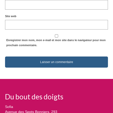
Site web
Enregistrer mon nom, mon e-mail et mon site dans le navigateur pour mon
prochain commentaire.
Alt
Du bout des doigts
Sofia
Avenue des Septs Bonniers, 293