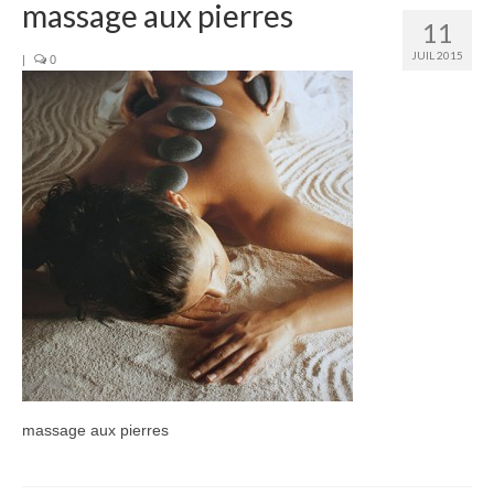
massage aux pierres
11
Institut
JUIL 2015
|
0
Chèques Cadeaux
Newsletter
Produits
Soins
Soin Visage
Massage
Massage aux pierres chaudes
Manucure
massage aux pierres
Pédicure
Épilation